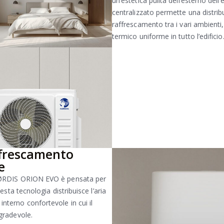
un’estetica pulita dell’esterno dell
centralizzato permette una distribuz
raffrescamento tra i vari ambienti
termico uniforme in tutto l’edificio
ffrescamento
e
 NØRDIS ORION EVO è pensata per
esta tecnologia distribuisce l’aria
nterno confortevole in cui il
gradevole.