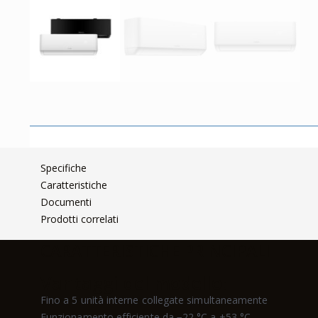
Specifiche
Caratteristiche
Documenti
Prodotti correlati
CARATTERISTICHE PRINCIPALI
Vantaggi del modello:
Fino a 5 unità interne collegate simultaneamente
Funzionamento efficiente da −22 °C a +53 °C