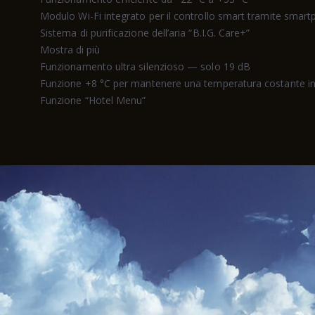
Modulo Wi-Fi integrato per il controllo smart tramite smar
Sistema di purificazione dell’aria “B.I.G. Care+”
Mostra di più
Funzionamento ultra silenzioso — solo 19 dB
Funzione +8 °C per mantenere una temperatura costante in
Funzione “Hotel Menu”