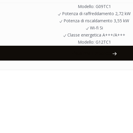
Modello:
G09TC1
Potenza di raffreddamento
2,72 kW
Potenza di riscaldamento
3,55 kW
Wi-fi
Si
Classe energetica
A+++/A+++
Modello:
G12TC1
Visualizza il prodotto