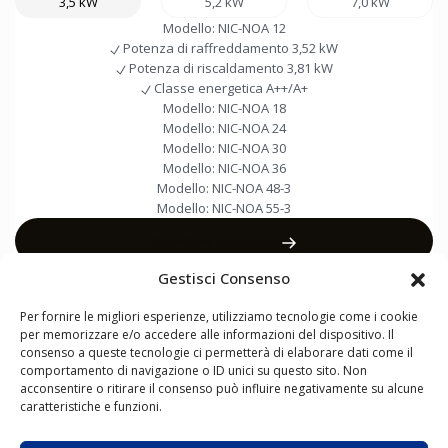
3,5 kW
5,2 kW
7,0 kW
Modello:
NIC-NOA 12
Potenza di raffreddamento
3,52 kW
Potenza di riscaldamento
3,81 kW
Classe energetica
A++/A+
Modello:
NIC-NOA 18
Modello:
NIC-NOA 24
Modello:
NIC-NOA 30
Modello:
NIC-NOA 36
Modello:
NIC-NOA 48-3
Modello:
NIC-NOA 55-3
Visualizza il prodotto
Gestisci Consenso
Per fornire le migliori esperienze, utilizziamo tecnologie come i cookie
per memorizzare e/o accedere alle informazioni del dispositivo. Il
consenso a queste tecnologie ci permetterà di elaborare dati come il
CLIMATIZZATORI
POMPE
VENTILCONVETTORI
SISTEMI
LINK UTILI
comportamento di navigazione o ID unici su questo sito. Non
DI
VRF
acconsentire o ritirare il consenso può influire negativamente su alcune
Informazioni su NØRDIS
CALORE
caratteristiche e funzioni.
ARIA-
Notizie
ACQUA
Contatti