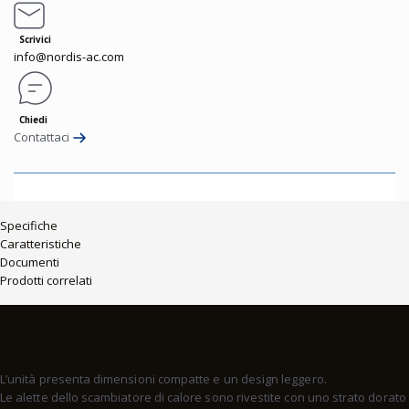
Scrivici
info@nordis-ac.com
Chiedi
Contattaci
Specifiche
Caratteristiche
Documenti
Prodotti correlati
CARATTERISTICHE PRINCIPALI
Vantaggi del modello:
L’unità presenta dimensioni compatte e un design leggero.
Le alette dello scambiatore di calore sono rivestite con uno strato dorato