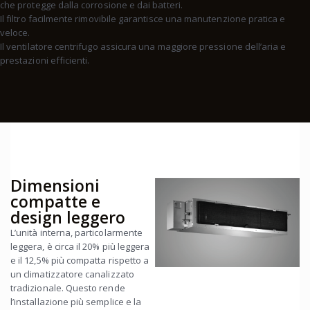
che protegge dalla corrosione e dai batteri.
Il filtro facilmente rimovibile garantisce una manutenzione pratica e
veloce.
Il ventilatore centrifugo assicura una maggiore pressione dell’aria e
prestazioni efficienti.
Dimensioni
compatte e
design leggero
L’unità interna, particolarmente
leggera, è circa il 20% più leggera
e il 12,5% più compatta rispetto a
un climatizzatore canalizzato
tradizionale. Questo rende
l’installazione più semplice e la